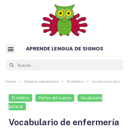
APRENDE LENGUA DE SIGNOS
»
»
»
Home
Campos semánticos
El médico
Vocabulario de enfermería en Lengua de Signos Española
El médico
,
Partes del cuerpo
,
Vocabulario
general
Vocabulario de enfermería