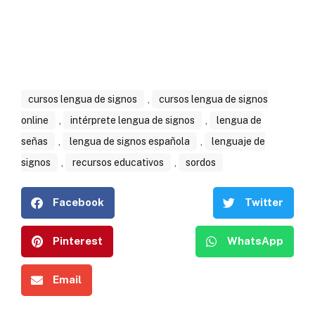
cursos lengua de signos
,
cursos lengua de signos
online
,
intérprete lengua de signos
,
lengua de
señas
,
lengua de signos española
,
lenguaje de
signos
,
recursos educativos
,
sordos
Facebook
Twitter
Pinterest
WhatsApp
Email