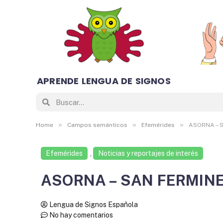
APRENDE LENGUA DE SIGNOS
»
»
»
Home
Campos semánticos
Efemérides
ASORNA – S
Efemérides
,
Noticias y reportajes de interés
ASORNA – SAN FERMINE
Lengua de Signos Española
No hay comentarios