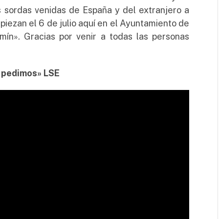
s sordas venidas de España y del extranjero a
piezan el 6 de julio aquí en el Ayuntamiento de
ín». Gracias por venir a todas las personas
n pedimos» LSE