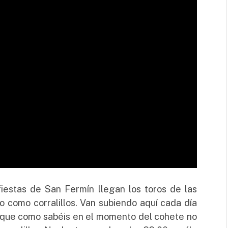
estas de San Fermín llegan los toros de las
o como corralillos. Van subiendo aquí cada día
porque como sabéis en el momento del cohete no